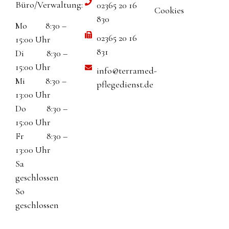
Büro/Verwaltung:
02365 20 16
Cookies
830
Mo 8:30 –
02365 20 16
15:00 Uhr
831
Di 8:30 –
15:00 Uhr
info@terramed-
Mi 8:30 –
pflegedienst.de
13:00 Uhr
Do 8:30 –
15:00 Uhr
Fr 8:30 –
13:00 Uhr
Sa
geschlossen
So
geschlossen